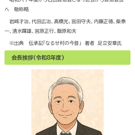
へ 敬称略
岩﨑才治、代田広治、髙橋光、宮田守夫、内藤正徳、柴泰
一、清水輝雄、宮原正行、飯原和夫
※出典 伝承記「なるせ村の今昔」 著者 足立安章氏
会長挨拶(令和8年度)