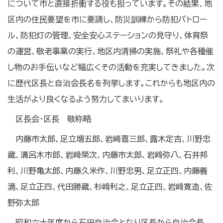
について市と直接折衝する役も担っています。その結果、地
区内の住民要望を市に要請し、防災訓練から防犯パトロー
ル、防犯灯の管理、安全安心ステーションの見守り、体育祭
の運営、敬老事業の実行、地区内清掃の実施、祭礼や各種催
し物のお手伝いなど幅広くその活動を充実してきました。次
に歴代区長と自治会長名を列挙します。これからも地区内の
生活がより良くなるよう努力してまいります。
区長会・区長 敬称略
内藤市太郎、足立増五郎、岩崎喜三郎、露木定吉、川野忠
蔵、溝呂木市郎、岩﨑榮次、内藤市太郎、岩﨑弥八、石井邦
利、川野亀太郎、内藤久米作、川野忠男、足立正四、内藤義
満、足立正四、代田勝蔵、杉﨑利之、足立正四、岩﨑寛造、佐
野弥太郎
昭和六十年度から石田自治会となり区長から自治会長