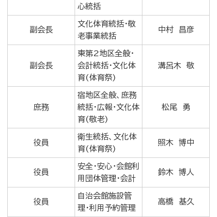
心統括
文化体育統括・敬
副会長
中村 昌彦
老事業統括
東第2地区全般・
副会長
会計統括・文化体
溝呂木 敬
育(体育祭)
宿地区全般、庶務
庶務
統括・広報・文化体
松尾 勇
育(敬老)
衛生統括、文化体
役員
照木 博中
育(体育祭)
安全・安心・会館利
役員
鈴木 博人
用団体管理・会計
自治会館施設管
役員
高橋 基久
理・利用予約管理