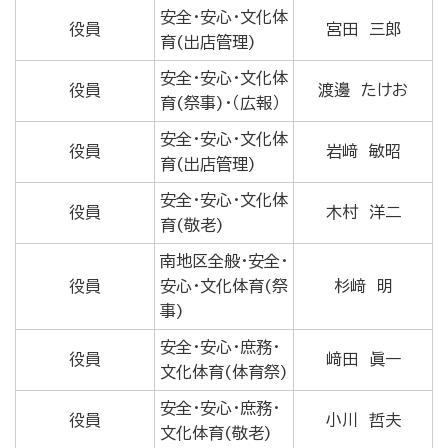
安全・安心・文化体
役員
宮田 三郎
育(出店管理)
安全・安心・文化体
役員
渡邊 たけお
育(祭事)・（広報）
安全・安心・文化体
役員
岩﨑 敏昭
育(出店管理)
安全・安心・文化体
役員
木村 洋二
育(敬老)
南地区全般・安全・
役員
安心・文化体育(祭
杉﨑 明
事)
安全・安心・庶務・
役員
﨑田 眞一
文化体育(体育祭)
安全・安心・庶務・
役員
小川 哲夫
文化体育(敬老)