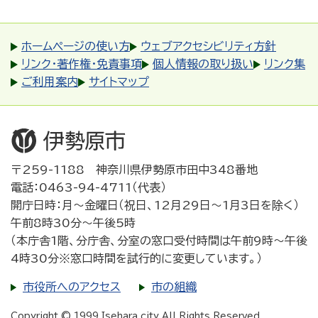
ホームページの使い方
ウェブアクセシビリティ方針
リンク・著作権・免責事項
個人情報の取り扱い
リンク集
ご利用案内
サイトマップ
〒259-1188 神奈川県伊勢原市田中348番地
電話：0463-94-4711（代表）
開庁日時：月～金曜日（祝日、12月29日～1月3日を除く）
午前8時30分～午後5時
（本庁舎1階、分庁舎、分室の窓口受付時間は午前9時～午後
4時30分※窓口時間を試行的に変更しています。）
市役所へのアクセス
市の組織
Copyright © 1999 Isehara city All Rights Reserved.