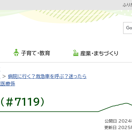
ふり
子育て・教育
産業・まちづくり
防
急
病院に行く？救急車を呼ぶ？迷ったら
域医療係
＃7119）
公開日 2024
更新日 2025