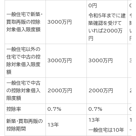
0円
0
一般住宅で新築・
令和5年までに建
令
買取再販の控除
3000万円
築確認を受けて
築
対象借入限度額
いれば2000万
い
円
円
一般住宅以外の
住宅で中古の控
3000万円
3000万円
3
除対象借入限度
額
一般住宅で中古
の控除対象借入
2000万円
2000万円
2
限度額
控除率
0.7%
0.7%
0
13年
1
新築・買取再販の
13年
控除期間
一般住宅は10年
一