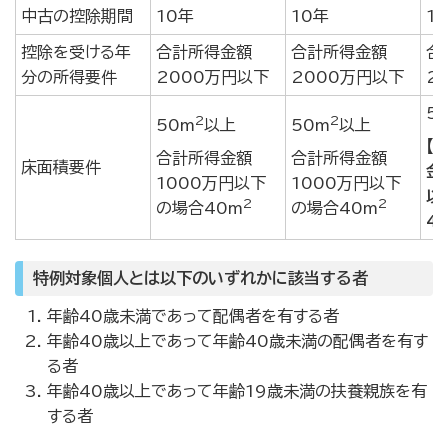
中古の控除期間
10年
10年
1
控除を受ける年
合計所得金額
合計所得金額
合
分の所得要件
2000万円以下
2000万円以下
2
5
2
2
50m
以上
50m
以上
【
合計所得金額
合計所得金額
床面積要件
金
1000万円以下
1000万円以下
以
2
2
の場合40m
の場合40m
4
特例対象個人とは以下のいずれかに該当する者
年齢40歳未満であって配偶者を有する者
年齢40歳以上であって年齢40歳未満の配偶者を有す
る者
年齢40歳以上であって年齢19歳未満の扶養親族を有
する者