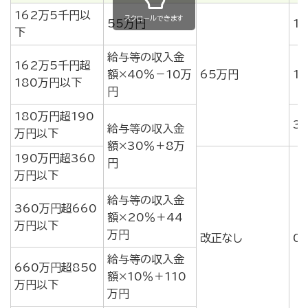
162万5千円以
スクロールできます
55万円
1
下
給与等の収入金
162万5千円超
額×40％－10万
65万円
1
180万円以下
円
180万円超190
3
給与等の収入金
万円以下
額×30％＋8万
190万円超360
円
万円以下
給与等の収入金
360万円超660
額×20％＋44
万円以下
万円
改正なし
0
給与等の収入金
660万円超850
額×10％＋110
万円以下
万円