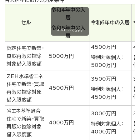
各入居年における適用条件
令和4年中の入
居
セル
令和6年中の入居
令
令和5年中の入
スクロールできます
居
4500万円
4
認定住宅で新築・
買取再販の控除
5000万円
特例対象個人：
【
対象借入限度額
5000万円
個
ZEH水準省エネ
3500万円
3
住宅で新築・買取
4500万円
特例対象個人：
【
再販の控除対象
4500万円
個
借入限度額
省エネ基準適合
3000万円
3
住宅で新築・買取
4000万円
特例対象個人：
【
再販の控除対象
4000万円
個
借入限度額