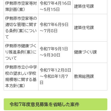
伊勢原市空家等対
令和7年4月16日
建築住宅課
策計画（案）
～5月15日
伊勢原市空家等の
適切な管理に関す
令和7年6月9日
建築住宅課
る条例（案）につい
～7月8日
て
伊勢原市健康づく
令和7年9月1日
り推進条例（案）に
健康づくり課
～9月30日
ついて
伊勢原市立小中学
令和7年12月8日
校の望ましい学校
～令和8年1月7
教育総務課
規模等に関する基
日
本方針(案）
令和7年度意見募集を省略した案件