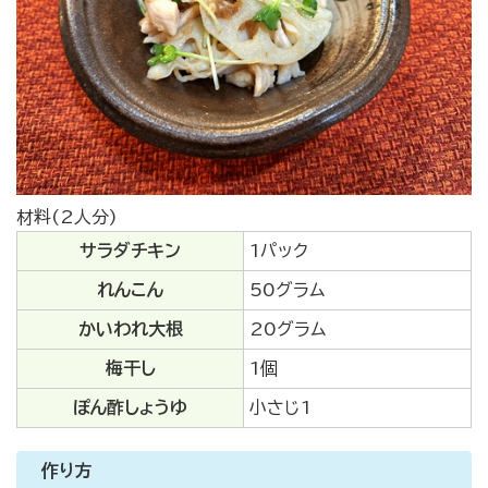
材料(2人分)
サラダチキン
1パック
れんこん
50グラム
かいわれ大根
20グラム
梅干し
1個
ぽん酢しょうゆ
小さじ1
作り方