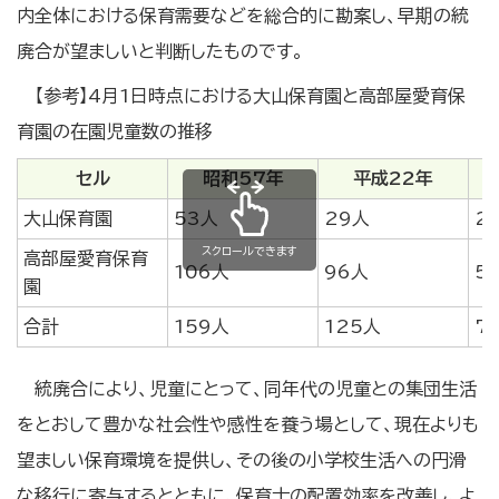
内全体における保育需要などを総合的に勘案し、早期の統
廃合が望ましいと判断したものです。
【参考】4月1日時点における大山保育園と高部屋愛育保
育園の在園児童数の推移
セル
昭和57年
平成22年
大山保育園
53人
29人
2
スクロールできます
高部屋愛育保育
106人
96人
5
園
合計
159人
125人
7
統廃合により、児童にとって、同年代の児童との集団生活
をとおして豊かな社会性や感性を養う場として、現在よりも
望ましい保育環境を提供し、その後の小学校生活への円滑
な移行に寄与するとともに、保育士の配置効率を改善し、よ