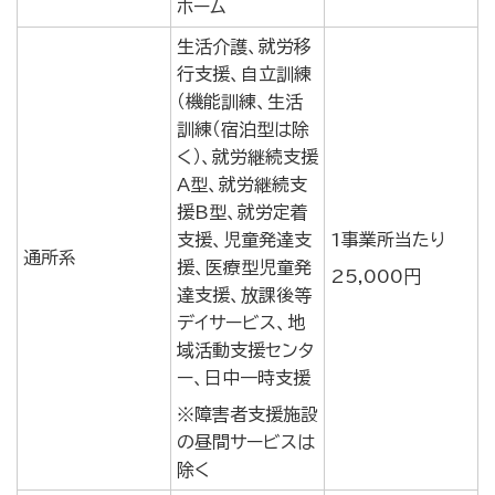
ホーム
生活介護、就労移
行支援、自立訓練
（機能訓練、生活
訓練（宿泊型は除
く）、就労継続支援
A型、就労継続支
援B型、就労定着
支援、児童発達支
1事業所当たり
通所系
援、医療型児童発
25,000円
達支援、放課後等
デイサービス、地
域活動支援センタ
ー、日中一時支援
※障害者支援施設
の昼間サービスは
除く