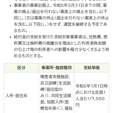
事業者の事業計画上、令和8年3月31日までの間、事
業の廃止（届出を行わない事実上の廃止を含む。以下
同じ。）又は事業の休止（届出を行わない事実上の休止
を含む。以下同じ。）をせず、運営を継続する予定であ
るもの。
給付金の支給を受けた支給対象事業者は、光熱費、燃
料費又は食料費の高騰分を理由とした利用者負担額
の引上げ等の利用者への影響を極力少なくするよう努
めるものとする。
区分
事業所・施設種別
支給単価
障害者支援施設、
自立訓練（生活訓
令和8年1月1日時
練（宿泊型の
点における定員1
入所・居住系
み））、共同生活援
人当たり7,500
助、短期入所（医
円
療型を除く）、福祉