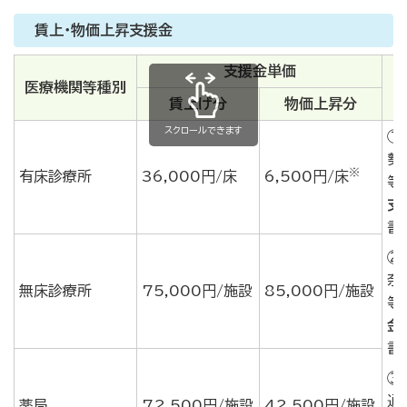
賃上・物価上昇支援金
支援金単価
医療機関等種別
賃上げ分
物価上昇分
スクロールできます
①
勢
※
有床診療所
36,000円/床
6,500円/床
等
支
書
②
奈
無床診療所
75,000円/施設
85,000円/施設
等
金
書
③
通
薬局
72,500円/施設
42,500円/施設