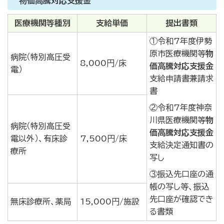
物価高騰対応支援金
医療機関等種別
支給単価
提出書類
①令和7年度伊勢
原市医療機関等
物
病院（特別高圧受
8,000円/床
価高騰対応支援金
電）
支給申請書兼請求
書
②令和7年度神奈
川県医療機関等
物
病院（特別高圧受
価高騰対応支援金
電以外）、有床診
7,500円/床
支給決定通知書の
療所
写し
③振込先口座の通
帳の写し等、振込
先口座が確認でき
無床診療所、薬局
15,000円/施設
る書類