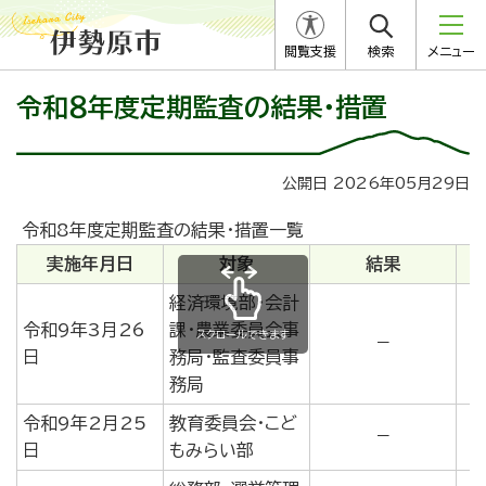
閲覧支援
検索
メニュー
令和８年度定期監査の結果・措置
公開日 2026年05月29日
令和8年度定期監査の結果・措置一覧
実施年月日
対象
結果
経済環境部・会計
令和9年3月26
課・農業委員会事
スクロールできます
－
日
務局・監査委員事
務局
令和9年2月25
教育委員会・こど
－
日
もみらい部