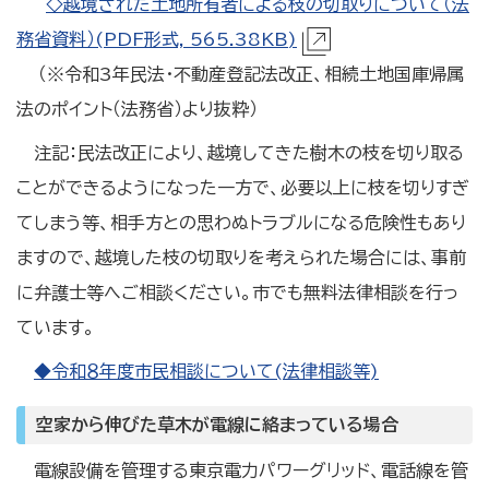
◇越境された土地所有者による枝の切取りについて（法
務省資料）(PDF形式, 565.38KB)
（※令和3年民法・不動産登記法改正、相続土地国庫帰属
法のポイント（法務省）より抜粋）
注記：民法改正により、越境してきた樹木の枝を切り取る
ことができるようになった一方で、必要以上に枝を切りすぎ
てしまう等、相手方との思わぬトラブルになる危険性もあり
ますので、越境した枝の切取りを考えられた場合には、事前
に弁護士等へご相談ください。市でも無料法律相談を行っ
ています。
◆令和８年度市民相談について(法律相談等)
空家から伸びた草木が電線に絡まっている場合
電線設備を管理する東京電力パワーグリッド、電話線を管