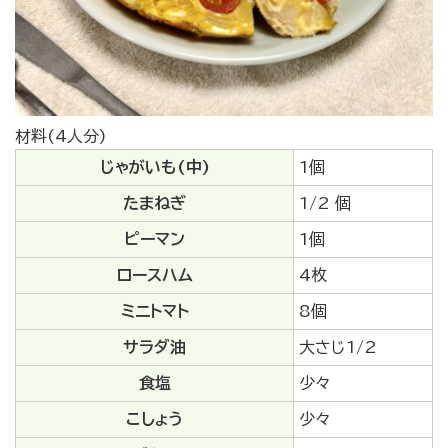
材料(4人分)
じゃがいも(中)
1個
たまねぎ
1/2 個
ピーマン
1個
ロースハム
4枚
ミニトマト
8個
サラダ油
大さじ1/2
食塩
少々
こしょう
少々