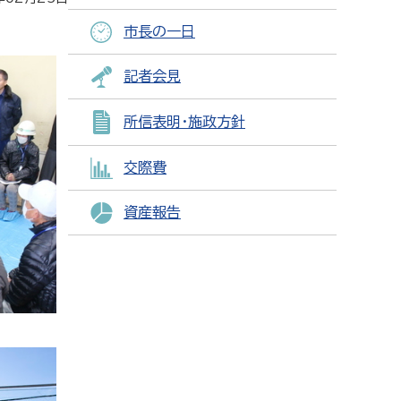
市長の一日
記者会見
所信表明・施政方針
交際費
資産報告