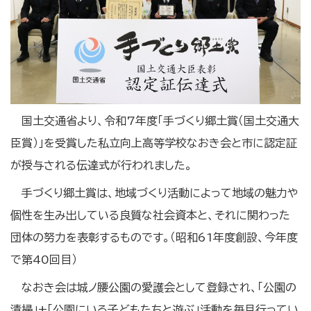
国土交通省より、令和7年度「手づくり郷土賞（国土交通大
臣賞）」を受賞した私立向上高等学校なおき会と市に認定証
が授与される伝達式が行われました。
手づくり郷土賞は、地域づくり活動によって地域の魅力や
個性を生み出している良質な社会資本と、それに関わった
団体の努力を表彰するものです。（昭和61年度創設、今年度
で第40回目）
なおき会は城ノ腰公園の愛護会として登録され、「公園の
清掃」+「公園にいる子どもたちと遊ぶ」活動を毎月行ってい