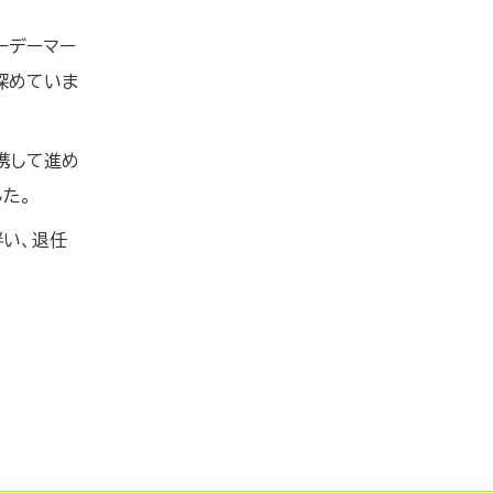
ーデーマー
深めていま
携して進め
た。
伴い、退任