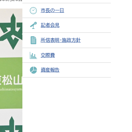
市長の一日
記者会見
所信表明・施政方針
交際費
資産報告