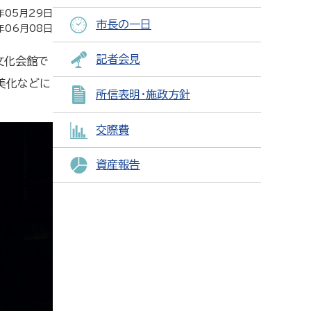
年05月29日
市長の一日
年06月08日
記者会見
文化会館で
美化などに
所信表明・施政方針
交際費
資産報告