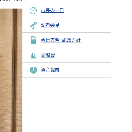
市長の一日
記者会見
所信表明・施政方針
交際費
資産報告