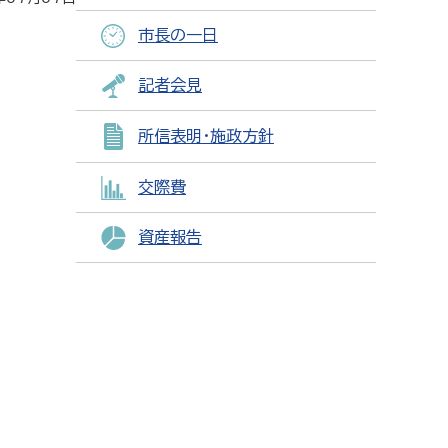
市長の一日
記者会見
所信表明・施政方針
交際費
資産報告