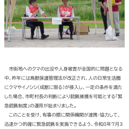
市街地へのクマの出没や人身被害が全国的に問題となる
中、昨年には鳥獣保護管理法が改正され、人の日常生活圏
にクマやイノシシ（成獣に限る）が侵入し、一定の条件を満た
した場合、市町村長の判断により銃猟捕獲を可能とする「緊
急銃猟制度」の運用が始まりました。
このことを受け、有事の際に関係機関が連携・協力して、
迅速かつ的確に緊急銃猟を実施できるよう、令和8年7月3