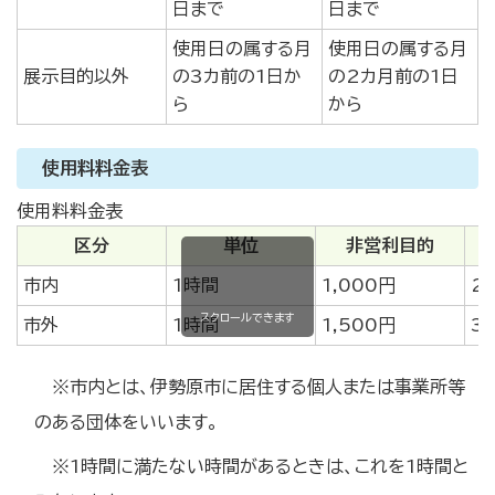
日まで
日まで
使用日の属する月
使用日の属する月
展示目的以外
の3カ前の1日か
の2カ月前の1日
ら
から
使用料料金表
使用料料金表
区分
単位
非営利目的
市内
1時間
1,000円
2
スクロールできます
市外
1時間
1,500円
3
※市内とは、伊勢原市に居住する個人または事業所等
のある団体をいいます。
※1時間に満たない時間があるときは、これを1時間と