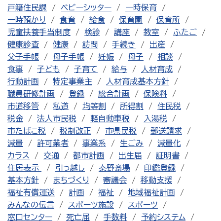
戸籍住民課
ベビーシッター
一時保育
一時預かり
食育
給食
保育園
保育所
児童扶養手当制度
検診
講座
教室
ふたご
健康診査
健康
訪問
手続き
出産
父子手帳
母子手帳
妊娠
母子
相談
食事
子ども
子育て
給与
人材育成
行動計画
特定事業主
人材育成基本方針
職員研修計画
登録
総合計画
保険料
市道移管
私道
均等割
所得割
住民税
税金
法人市民税
軽自動車税
入湯税
市たばこ税
税制改正
市県民税
郵送請求
減量
許可業者
事業系
生ごみ
減量化
カラス
交通
都市計画
出生届
証明書
住居表示
引っ越し
秦野斎場
印鑑登録
基本方針
まちづくり
審議会
移動支援
福祉有償運送
計画
福祉
地域福祉計画
みんなの伝言
スポーツ施設
スポーツ
窓口センター
死亡届
手数料
予約システム