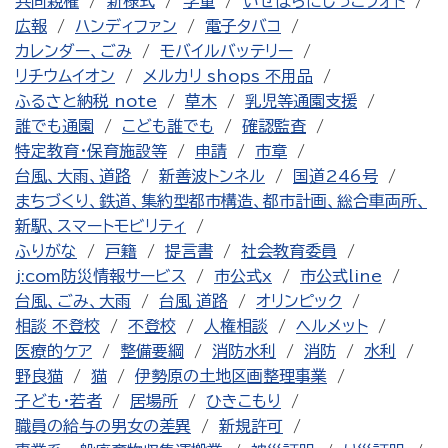
共同親権
新様式
学童
いせはらにじっこフォト
広報
ハンディファン
電子タバコ
カレンダー、ごみ
モバイルバッテリー
リチウムイオン
メルカリ shops 不用品
ふるさと納税 note
草木
乳児等通園支援
誰でも通園
こども誰でも
確認監査
特定教育・保育施設等
申請
市章
台風、大雨、道路
新善波トンネル
国道246号
まちづくり、鉄道、集約型都市構造、都市計画、総合車両所、
新駅、スマートモビリティ
ふりがな
戸籍
提言書
社会教育委員
j:com防災情報サービス
市公式x
市公式line
台風、ごみ、大雨
台風 道路
オリンピック
相談 不登校
不登校
人権相談
ヘルメット
医療的ケア
整備要綱
消防水利
消防
水利
野良猫
猫
伊勢原の土地区画整理事業
子ども・若者
居場所
ひきこもり
職員の給与の男女の差異
新規許可