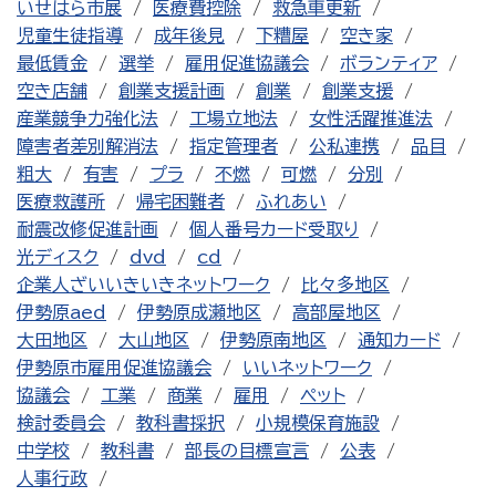
いせはら市展
医療費控除
救急車更新
児童生徒指導
成年後見
下糟屋
空き家
最低賃金
選挙
雇用促進協議会
ボランティア
空き店舗
創業支援計画
創業
創業支援
産業競争力強化法
工場立地法
女性活躍推進法
障害者差別解消法
指定管理者
公私連携
品目
粗大
有害
プラ
不燃
可燃
分別
医療救護所
帰宅困難者
ふれあい
耐震改修促進計画
個人番号カード受取り
光ディスク
dvd
cd
企業人ざいいきいきネットワーク
比々多地区
伊勢原aed
伊勢原成瀬地区
高部屋地区
大田地区
大山地区
伊勢原南地区
通知カード
伊勢原市雇用促進協議会
いいネットワーク
協議会
工業
商業
雇用
ペット
検討委員会
教科書採択
小規模保育施設
中学校
教科書
部長の目標宣言
公表
人事行政