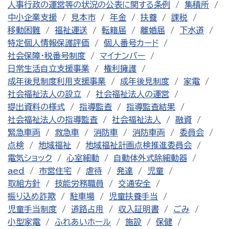
人事行政の運営等の状況の公表に関する条例
集積所
中小企業支援
見本市
年金
扶養
課税
移動困難
福祉運送
転籍届
離婚届
下水道
特定個人情報保護評価
個人番号カード
社会保障・税番号制度
マイナンバー
日常生活自立支援事業
権利擁護
成年後見制度利用支援事業
成年後見制度
家電
社会福祉法人の設立
社会福祉法人の運営
提出資料の様式
指導監査
指導監査結果
社会福祉法人の指導監査
社会福祉法人
融資
緊急車両
救急車
消防車
消防車両
委員会
点検
地域福祉
地域福祉計画点検推進委員会
電気ショック
心室細動
自動体外式除細動器
aed
市営住宅
虐待
発達
児童
取組方針
技能労務職員
交通安全
振り込め詐欺
駐車場
児童扶養手当
児童手当制度
道路占用
収入証明書
ごみ
小型家電
ふれあいホール
施設
保健