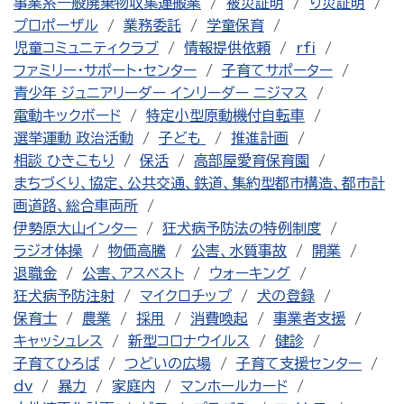
事業系一般廃棄物収集運搬業
被災証明
り災証明
プロポーザル
業務委託
学童保育
児童コミュニティクラブ
情報提供依頼
rfi
ファミリー・サポート・センター
子育てサポーター
青少年 ジュニアリーダー インリーダー ニジマス
電動キックボード
特定小型原動機付自転車
選挙運動 政治活動
子ども
推進計画
相談 ひきこもり
保活
高部屋愛育保育園
まちづくり、協定、公共交通、鉄道、集約型都市構造、都市計
画道路、総合車両所
伊勢原大山インター
狂犬病予防法の特例制度
ラジオ体操
物価高騰
公害、水質事故
開業
退職金
公害、アスベスト
ウォーキング
狂犬病予防注射
マイクロチップ
犬の登録
保育士
農業
採用
消費喚起
事業者支援
キャッシュレス
新型コロナウイルス
健診
子育てひろば
つどいの広場
子育て支援センター
dv
暴力
家庭内
マンホールカード