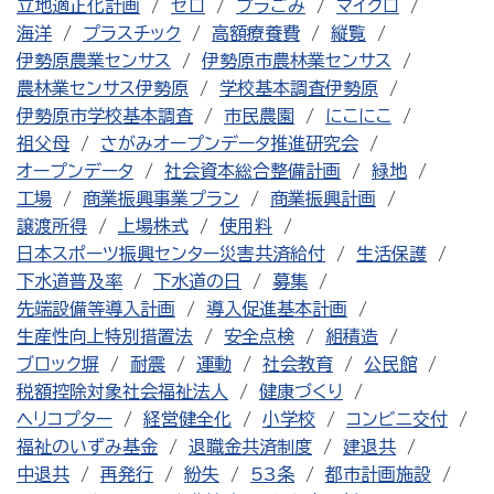
立地適正化計画
ゼロ
プラごみ
マイクロ
海洋
プラスチック
高額療養費
縦覧
伊勢原農業センサス
伊勢原市農林業センサス
農林業センサス伊勢原
学校基本調査伊勢原
伊勢原市学校基本調査
市民農園
にこにこ
祖父母
さがみオープンデータ推進研究会
オープンデータ
社会資本総合整備計画
緑地
工場
商業振興事業プラン
商業振興計画
譲渡所得
上場株式
使用料
日本スポーツ振興センター災害共済給付
生活保護
下水道普及率
下水道の日
募集
先端設備等導入計画
導入促進基本計画
生産性向上特別措置法
安全点検
組積造
ブロック塀
耐震
運動
社会教育
公民館
税額控除対象社会福祉法人
健康づくり
ヘリコプター
経営健全化
小学校
コンビニ交付
福祉のいずみ基金
退職金共済制度
建退共
中退共
再発行
紛失
53条
都市計画施設