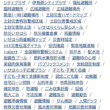
シティプラザ
伊勢原シティプラザ
福祉避難所
臨時避難所
広域避難所
広域避難場所
緊急(一時)避難場所
土砂災害ハザードマップ
土砂災害特別警戒区域
土砂災害警戒区域
土砂災害防止法
いせはらくらし安心メール
防災いせはら
防災備蓄倉庫
雨量情報
いせはら雨量観測マップ
災害時協定
ntt災害伝言ダイヤル
安否確認
緊急地震速報
j-alert
全国瞬時警報システム
井戸水
配水池
耐震性プール
飲料水兼用貯水槽
避難時の心得
家庭的保育事業
パブリックコメント
支給認定制度
いせはらっ子応援プラン
子ども・子育て会議
子ども・子育て支援新制度
認定こども園
幼稚園
住宅ローン控除
公的年金
市県民税申告
確定申告
防護服
ごみ収集計画
証紙
粗大ごみ
不法投棄
避難指示
避難勧告
避難準備情報
避難情報
がん検診
人間ドック
特殊災害対策編
風水害対策編
地震災害対策編