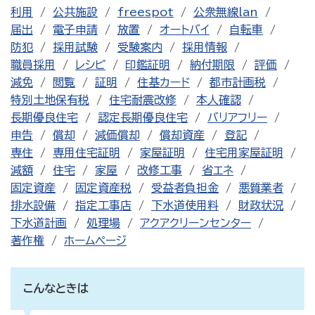
利用
公共施設
freespot
公衆無線lan
届出
電子申請
放置
オートバイ
自転車
防犯
採用試験
受験案内
採用情報
職員採用
レシピ
印鑑証明
納付期限
評価
減免
閲覧
証明
住基カード
都市計画税
特別土地保有税
住宅耐震改修
本人確認
長期優良住宅
認定長期優良住宅
バリアフリー
申告
償却
減価償却
償却資産
登記
専住
専用住宅証明
家屋証明
住宅用家屋証明
減額
住宅
家屋
改修工事
省エネ
固定資産
固定資産税
受益者負担金
悪質業者
排水設備
指定工事店
下水道使用料
財政状況
下水道計画
処理場
アクアクリーンセンター
著作権
ホームページ
こんなときは