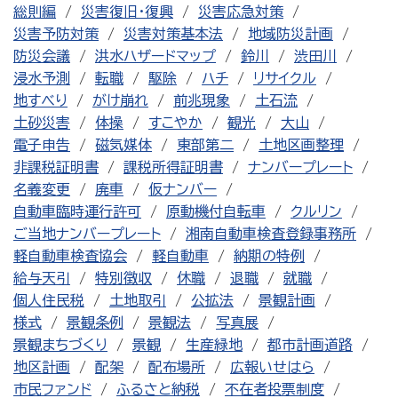
総則編
災害復旧・復興
災害応急対策
災害予防対策
災害対策基本法
地域防災計画
防災会議
洪水ハザードマップ
鈴川
渋田川
浸水予測
転職
駆除
ハチ
リサイクル
地すべり
がけ崩れ
前兆現象
土石流
土砂災害
体操
すこやか
観光
大山
電子申告
磁気媒体
東部第二
土地区画整理
非課税証明書
課税所得証明書
ナンバープレート
名義変更
廃車
仮ナンバー
自動車臨時運行許可
原動機付自転車
クルリン
ご当地ナンバープレート
湘南自動車検査登録事務所
軽自動車検査協会
軽自動車
納期の特例
給与天引
特別徴収
休職
退職
就職
個人住民税
土地取引
公拡法
景観計画
様式
景観条例
景観法
写真展
景観まちづくり
景観
生産緑地
都市計画道路
地区計画
配架
配布場所
広報いせはら
市民ファンド
ふるさと納税
不在者投票制度