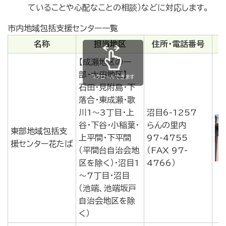
ていることや心配なことの相談）などに対応します。
市内地域包括支援センター一覧
名称
担当地区
住所・電話番号
【成瀬地区の一
部・大田地区】
スクロールできます
石田・見附島・下
落合・東成瀬・歌
川1～3丁目・上
沼目6-1257
谷・下谷・小稲葉・
らんの里内
東部地域包括支
上平間・下平間
97-4755
援センター花たば
（平間台自治会地
（FAX 97-
区を除く）・沼目1
4766）
～7丁目・沼目
（池端、池端坂戸
自治会地区を除
く）