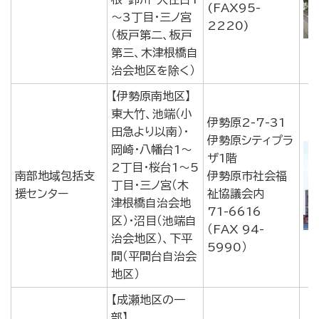
(FAX95-
～3丁目・三ノ宮
2220)
（板戸第二、板戸
第三、木津根橋自
治会地区を除く）
【伊勢原南地区】
東大竹、池端（小
伊勢原2-7-31
田急より以南）・
伊勢原シティプラ
岡崎・八幡台1～
ザ1階
2丁目・桜台1～5
南部地域包括支
伊勢原市社会福
丁目・三ノ宮（木
援センター
祉協議会内
津根橋自治会地
71-6616
区）・沼目（池端自
（FAX 94-
治会地区）、下平
5990）
間（平間台自治会
地区）
【成瀬地区の一
部】