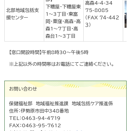
高森4-４-34
下糟屋・下糟屋東
北部地域包括支
75-8085
1～3丁目・東富
援センター
（FAX ７４-４４２
岡・粟窪・高森・高
３）
森1～7丁目・高
森台1～3丁目
【窓口開設時間】午前8時30～午後5時
※上記以外の時間帯はお電話にてご連絡ください。
お問い合わせ
保健福祉部 地域福祉推進課 地域包括ケア推進係
住所：
伊勢原市田中348番地
TEL：
0463-94-4719
FAX：
0463-95-7612