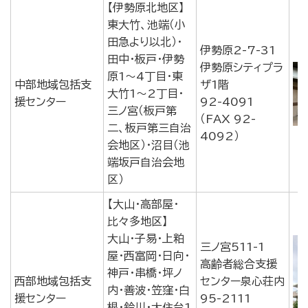
【伊勢原北地区】
東大竹、池端（小
田急より以北）・
伊勢原2-7-31
田中・板戸・伊勢
伊勢原シティプラ
原1～4丁目・東
中部地域包括支
ザ1階
大竹1～2丁目・
援センター
92-4091
三ノ宮（板戸第
（FAX 92-
二、板戸第三自治
4092）
会地区）・沼目（池
端坂戸自治会地
区）
【大山・高部屋・
比々多地区】
大山・子易・上粕
三ノ宮511-1
屋・西富岡・日向・
高齢者総合支援
神戸・串橋・坪ノ
西部地域包括支
センター泉心荘内
内・善波・笠窪・白
援センター
95-2111
根・鈴川・大住台1