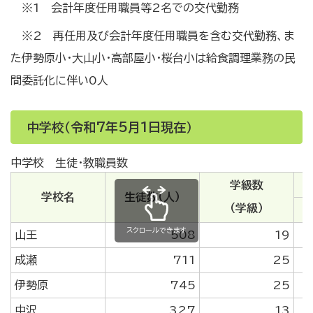
※1 会計年度任用職員等2名での交代勤務
※2 再任用及び会計年度任用職員を含む交代勤務、ま
た伊勢原小・大山小・高部屋小・桜台小は給食調理業務の民
間委託化に伴い0人
中学校（令和7年5月1日現在）
中学校 生徒・教職員数
学級数
学校名
生徒数（人）
（学級）
スクロールできます
山王
508
19
成瀬
711
25
伊勢原
745
25
中沢
327
13