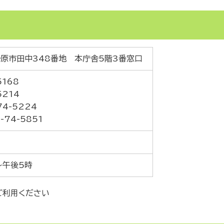
伊勢原市田中348番地 本庁舎5階3番窓口
5168
5214
4-5224
74-5851
～午後5時
ご利用ください