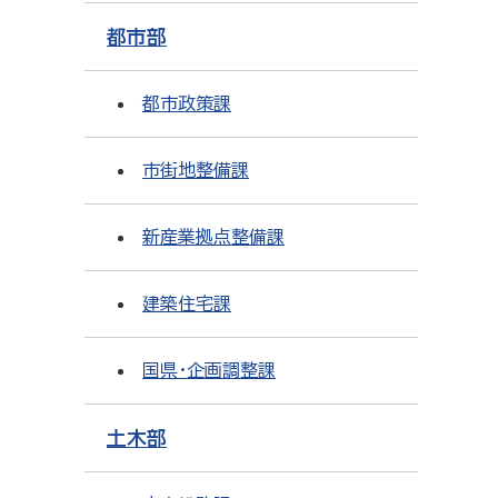
都市部
都市政策課
市街地整備課
新産業拠点整備課
建築住宅課
国県・企画調整課
土木部