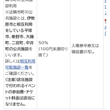
成
設利用
[
※近隣市町の公
28
共施設とは、
伊勢
原市と相互利用
成
をしている平塚
[P
市、秦野市、大磯
町、二宮町、中井
50%
入場券半券又は
町の公共施設
を
(100円未満切り
領収書の写し
いいます。
捨て)
詳しくは
相互利用
可能施設一覧
を
ご確認ください。
（注意）該当施設
で行われるイベン
トの参加費・チケ
ット料金は該当に
なりません。