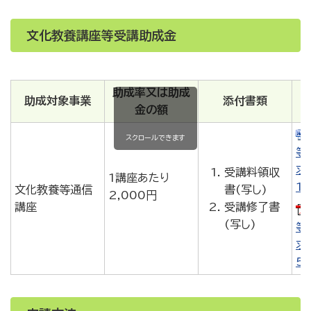
文化教養講座等受講助成金
助成率又は助成
助成対象事業
添付書類
金の額
スクロールできます
等
求
受講料領収
1講座あたり
19
文化教養等通信
書(写し)
2,000円
講座
受講修了書
(写し)
等
求
55