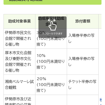
助成率又は助成
助成対象事業
添付書類
金の額
伊勢原市民文化
30%
スクロールできます
入場券半券の写
会館で開催され
(100円未満切り
し
る催し物
捨て)
厚木市文化会館
10%
及び秦野市文化
入場券半券の写
(100円未満切り
会館で開催され
し
捨て)
る催し物
20%
湘南ベルマーレ試
チケット半券の写
(100円未満切り
合観戦
し
捨て)
伊勢原市及び近
隣市町の公共施