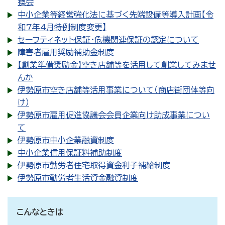
換会
中小企業等経営強化法に基づく先端設備等導入計画【令
和7年4月特例制度変更】
セーフティネット保証・危機関連保証の認定について
障害者雇用奨励補助金制度
【創業準備奨励金】空き店舗等を活用して創業してみませ
んか
伊勢原市空き店舗等活用事業について（商店街団体等向
け）
伊勢原市雇用促進協議会会員企業向け助成事業につい
て
伊勢原市中小企業融資制度
中小企業信用保証料補助制度
伊勢原市勤労者住宅取得資金利子補給制度
伊勢原市勤労者生活資金融資制度
こんなときは