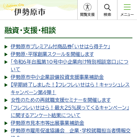
閲覧支援
検索
メニュー
融資・支援・相談
伊勢原市プレミアム付商品券「いせはら得チケ」
伊勢原・平塚創業スクールを開催します
「令和6年台風第10号中小企業向け特別相談窓口」につ
いて
伊勢原市中小企業設備投資支援事業補助金
【早期終了しました！】フレフレいせはら！キャッシュレス
キャンペーン第４弾！
女性のための再就職支援セミナーを開催します
「フレフレいせはら！最大２５％戻ってくるキャンペーン」
に関するアンケート結果について
伊勢原市見本市等出展事業補助金
伊勢原市雇用促進協議会 企業・学校就職担当者情報交