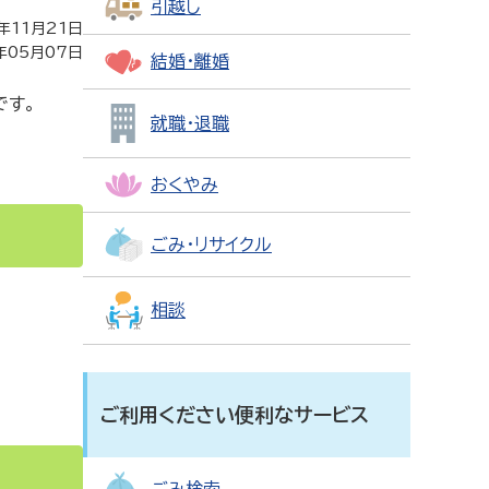
引越し
年11月21日
年05月07日
結婚・離婚
です。
就職・退職
おくやみ
ごみ・リサイクル
相談
ご利用ください便利なサービス
ごみ検索