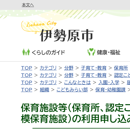
本文へ
健康・福祉
くらしのガイド
TOP
カテゴリ
分野
子育て・教育
保育所
TOP
カテゴリ
分野
子育て・教育
認定こ
TOP
カテゴリ
こんなときは
入園・入学
TOP
組織
こどもみらい部
保育・幼稚園課
保育施設等（保育所、認定こ
模保育施設）の利用申し込