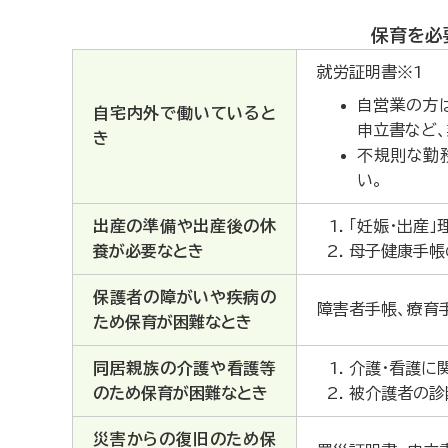
保育を必
就労証明書※1
自営業の方
自宅内外で働いていると
申立書など
き
不規則な勤
い。
出産の準備や出産後の休
「妊娠・出産
養が必要なとき
母子健康手帳
保護者の障がいや疾病の
障害者手帳、療育
ため保育が困難なとき
同居親族の介護や看護等
介護・看護に
のため保育が困難なとき
被介護者の診
災害からの復旧のため保