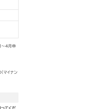
月～4月申
（マイナン
行ってくだ