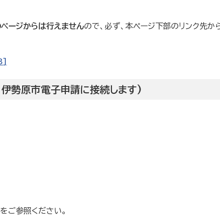
ページからは行えません
ので、必ず、本ページ下部のリンク先か
B]
請 伊勢原市電子申請に接続します)
をご参照ください。