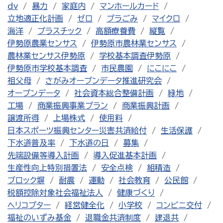
dv
暴力
家庭内
マンホールカード
立地適正化計画
ゼロ
プラごみ
マイクロ
海洋
プラスチック
高額療養費
縦覧
伊勢原農業センサス
伊勢原市農林業センサス
農林業センサス伊勢原
学校基本調査伊勢原
伊勢原市学校基本調査
市民農園
にこにこ
祖父母
さがみオープンデータ推進研究会
オープンデータ
社会資本総合整備計画
緑地
工場
商業振興事業プラン
商業振興計画
譲渡所得
上場株式
使用料
日本スポーツ振興センター災害共済給付
生活保護
下水道普及率
下水道の日
募集
先端設備等導入計画
導入促進基本計画
生産性向上特別措置法
安全点検
組積造
ブロック塀
耐震
運動
社会教育
公民館
税額控除対象社会福祉法人
健康づくり
ヘリコプター
経営健全化
小学校
コンビニ交付
福祉のいずみ基金
退職金共済制度
建退共