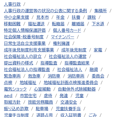
人事行政
人事行政の運営等の状況の公表に関する条例
集積所
中小企業支援
見本市
年金
扶養
課税
移動困難
福祉運送
転籍届
離婚届
下水道
特定個人情報保護評価
個人番号カード
社会保障・税番号制度
マイナンバー
日常生活自立支援事業
権利擁護
成年後見制度利用支援事業
成年後見制度
家電
社会福祉法人の設立
社会福祉法人の運営
提出資料の様式
指導監査
指導監査結果
社会福祉法人の指導監査
社会福祉法人
融資
緊急車両
救急車
消防車
消防車両
委員会
点検
地域福祉
地域福祉計画点検推進委員会
電気ショック
心室細動
自動体外式除細動器
aed
市営住宅
虐待
発達
児童
取組方針
技能労務職員
交通安全
振り込め詐欺
駐車場
児童扶養手当
児童手当制度
道路占用
収入証明書
ごみ