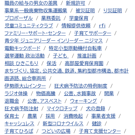
職員の給与の男女の差異
新規許可
事業系一般廃棄物収集運搬業
被災証明
り災証明
プロポーザル
業務委託
学童保育
児童コミュニティクラブ
情報提供依頼
rfi
ファミリー・サポート・センター
子育てサポーター
青少年 ジュニアリーダー インリーダー ニジマス
電動キックボード
特定小型原動機付自転車
選挙運動 政治活動
子ども
推進計画
相談 ひきこもり
保活
高部屋愛育保育園
まちづくり、協定、公共交通、鉄道、集約型都市構造、都市計
画道路、総合車両所
伊勢原大山インター
狂犬病予防法の特例制度
ラジオ体操
物価高騰
公害、水質事故
開業
退職金
公害、アスベスト
ウォーキング
狂犬病予防注射
マイクロチップ
犬の登録
保育士
農業
採用
消費喚起
事業者支援
キャッシュレス
新型コロナウイルス
健診
子育てひろば
つどいの広場
子育て支援センター