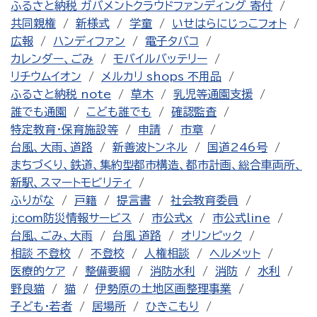
ふるさと納税 ガバメントクラウドファンディング 寄付
共同親権
新様式
学童
いせはらにじっこフォト
広報
ハンディファン
電子タバコ
カレンダー、ごみ
モバイルバッテリー
リチウムイオン
メルカリ shops 不用品
ふるさと納税 note
草木
乳児等通園支援
誰でも通園
こども誰でも
確認監査
特定教育・保育施設等
申請
市章
台風、大雨、道路
新善波トンネル
国道246号
まちづくり、鉄道、集約型都市構造、都市計画、総合車両所、
新駅、スマートモビリティ
ふりがな
戸籍
提言書
社会教育委員
j:com防災情報サービス
市公式x
市公式line
台風、ごみ、大雨
台風 道路
オリンピック
相談 不登校
不登校
人権相談
ヘルメット
医療的ケア
整備要綱
消防水利
消防
水利
野良猫
猫
伊勢原の土地区画整理事業
子ども・若者
居場所
ひきこもり