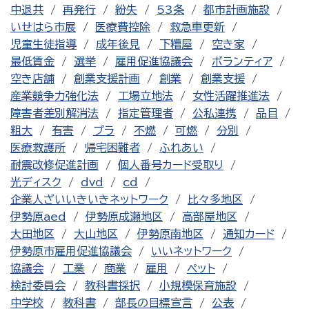
中退共
再発行
紛失
53条
都市計画施設
いせはら市展
医療費控除
救急車更新
児童生徒指導
成年後見
下糟屋
空き家
最低賃金
選挙
雇用促進協議会
ボランティア
空き店舗
創業支援計画
創業
創業支援
産業競争力強化法
工場立地法
女性活躍推進法
障害者差別解消法
指定管理者
公私連携
品目
粗大
有害
プラ
不燃
可燃
分別
医療救護所
帰宅困難者
ふれあい
耐震改修促進計画
個人番号カード受取り
光ディスク
dvd
cd
企業人ざいいきいきネットワーク
比々多地区
伊勢原aed
伊勢原成瀬地区
高部屋地区
大田地区
大山地区
伊勢原南地区
通知カード
伊勢原市雇用促進協議会
いいネットワーク
協議会
工業
商業
雇用
ペット
検討委員会
教科書採択
小規模保育施設
中学校
教科書
部長の目標宣言
公表