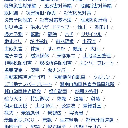
特殊災害対策編
風水害対策編
地震災害対策編
総則編
災害復旧・復興
災害応急対策
災害予防対策
災害対策基本法
地域防災計画
防災会議
洪水ハザードマップ
鈴川
渋田川
浸水予測
転職
駆除
ハチ
リサイクル
地すべり
がけ崩れ
前兆現象
土石流
土砂災害
体操
すこやか
観光
大山
電子申告
磁気媒体
東部第二
土地区画整理
非課税証明書
課税所得証明書
ナンバープレート
名義変更
廃車
仮ナンバー
自動車臨時運行許可
原動機付自転車
クルリン
ご当地ナンバープレート
湘南自動車検査登録事務所
軽自動車検査協会
軽自動車
納期の特例
給与天引
特別徴収
休職
退職
就職
個人住民税
土地取引
公拡法
景観計画
様式
景観条例
景観法
写真展
景観まちづくり
景観
生産緑地
都市計画道路
地区計画
配架
配布場所
広報いせはら