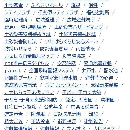
小型家電
ふれあいホール
施設
保健
シティプラザ
伊勢原シティプラザ
福祉避難所
臨時避難所
広域避難所
広域避難場所
緊急(一時)避難場所
土砂災害ハザードマップ
土砂災害特別警戒区域
土砂災害警戒区域
土砂災害防止法
いせはらくらし安心メール
防災いせはら
防災備蓄倉庫
雨量情報
いせはら雨量観測マップ
災害時協定
ntt災害伝言ダイヤル
安否確認
緊急地震速報
j-alert
全国瞬時警報システム
井戸水
配水池
耐震性プール
飲料水兼用貯水槽
避難時の心得
家庭的保育事業
パブリックコメント
支給認定制度
いせはらっ子応援プラン
子ども・子育て会議
子ども・子育て支援新制度
認定こども園
幼稚園
住宅ローン控除
公的年金
市県民税申告
確定申告
防護服
ごみ収集計画
証紙
粗大ごみ
不法投棄
避難指示
避難勧告
避難準備情報
避難情報
がん検診
人間ドック