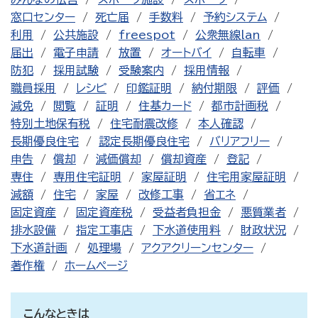
窓口センター
死亡届
手数料
予約システム
利用
公共施設
freespot
公衆無線lan
届出
電子申請
放置
オートバイ
自転車
防犯
採用試験
受験案内
採用情報
職員採用
レシピ
印鑑証明
納付期限
評価
減免
閲覧
証明
住基カード
都市計画税
特別土地保有税
住宅耐震改修
本人確認
長期優良住宅
認定長期優良住宅
バリアフリー
申告
償却
減価償却
償却資産
登記
専住
専用住宅証明
家屋証明
住宅用家屋証明
減額
住宅
家屋
改修工事
省エネ
固定資産
固定資産税
受益者負担金
悪質業者
排水設備
指定工事店
下水道使用料
財政状況
下水道計画
処理場
アクアクリーンセンター
著作権
ホームページ
こんなときは