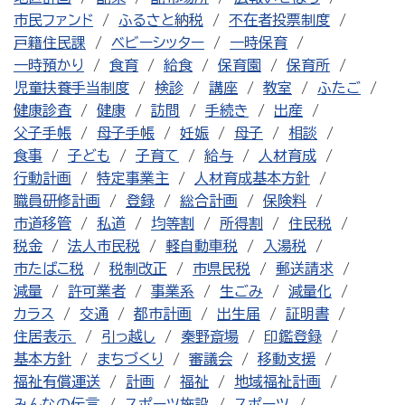
市民ファンド
ふるさと納税
不在者投票制度
戸籍住民課
ベビーシッター
一時保育
一時預かり
食育
給食
保育園
保育所
児童扶養手当制度
検診
講座
教室
ふたご
健康診査
健康
訪問
手続き
出産
父子手帳
母子手帳
妊娠
母子
相談
食事
子ども
子育て
給与
人材育成
行動計画
特定事業主
人材育成基本方針
職員研修計画
登録
総合計画
保険料
市道移管
私道
均等割
所得割
住民税
税金
法人市民税
軽自動車税
入湯税
市たばこ税
税制改正
市県民税
郵送請求
減量
許可業者
事業系
生ごみ
減量化
カラス
交通
都市計画
出生届
証明書
住居表示
引っ越し
秦野斎場
印鑑登録
基本方針
まちづくり
審議会
移動支援
福祉有償運送
計画
福祉
地域福祉計画
みんなの伝言
スポーツ施設
スポーツ