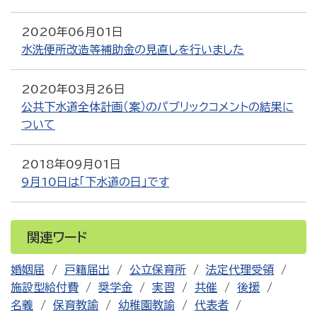
2020年06月01日
水洗便所改造等補助金の見直しを行いました
2020年03月26日
公共下水道全体計画（案）のパブリックコメントの結果に
ついて
2018年09月01日
9月10日は「下水道の日」です
関連ワード
婚姻届
戸籍届出
公立保育所
法定代理受領
施設型給付費
奨学金
実習
共催
後援
名義
保育教諭
幼稚園教諭
代表者