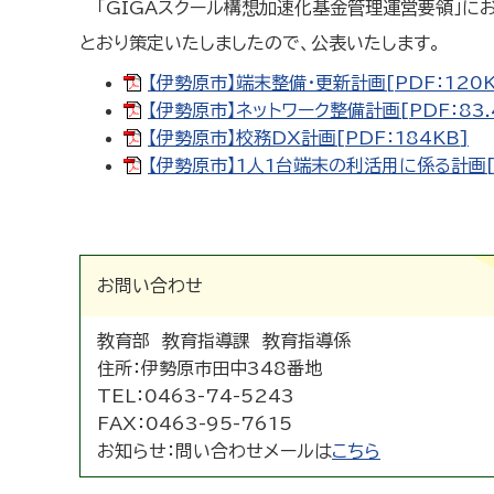
「GIGAスクール構想加速化基金管理運営要領」
とおり策定いたしましたので、公表いたします。
【伊勢原市】端末整備・更新計画[PDF：120K
【伊勢原市】ネットワーク整備計画[PDF：83.
【伊勢原市】校務DX計画[PDF：184KB]
【伊勢原市】1人1台端末の利活用に係る計画[P
お問い合わせ
教育部 教育指導課 教育指導係
住所：
伊勢原市田中348番地
TEL：
0463-74-5243
FAX：
0463-95-7615
お知らせ：
問い合わせメールは
こちら