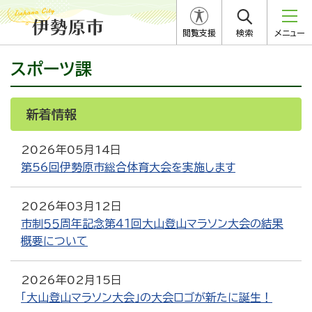
閲覧支援
検索
メニュー
スポーツ課
新着情報
RSS
Atom
2026年05月14日
第56回伊勢原市総合体育大会を実施します
2026年03月12日
市制５５周年記念第４１回大山登山マラソン大会の結果
概要について
2026年02月15日
「大山登山マラソン大会」の大会ロゴが新たに誕生！