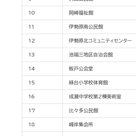
10
岡崎福祉館
11
伊勢原南公民館
12
伊勢原北コミュニティセンター
13
池端三地区自治会館
14
板戸公会堂
15
緑台小学校体育館
16
成瀬中学校第2棟美術室
17
比々多公民館
18
峰岸集会所