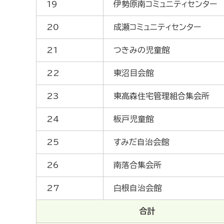
19
伊勢原南コミュニティセンター
20
成瀬コミュニティセンター
21
つきみの児童館
22
東沼目会館
23
東高森住宅管理組合集会所
24
板戸児童館
25
すみだ自治会館
26
南落合集会所
27
白根自治会館
合計