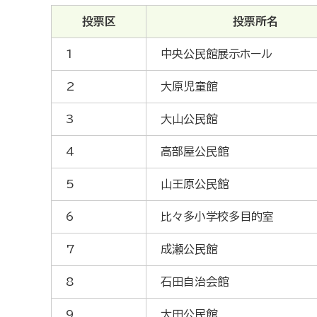
投票区
投票所名
1
中央公民館展示ホール
2
大原児童館
3
大山公民館
4
高部屋公民館
5
山王原公民館
6
比々多小学校多目的室
7
成瀬公民館
8
石田自治会館
9
大田公民館