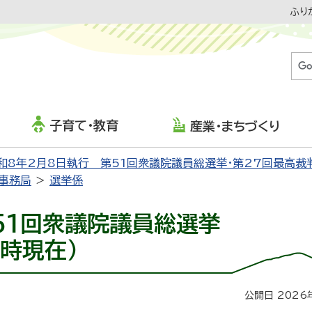
ふり
子育て・教育
産業・まちづくり
和8年2月8日執行 第51回衆議院議員総選挙・第27回最高裁
事務局
選挙係
第51回衆議院議員総選挙
時現在）
公開日 2026