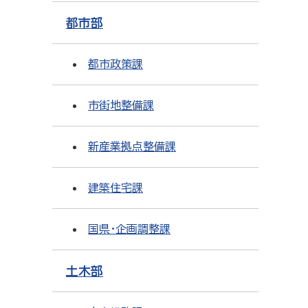
都市部
都市政策課
市街地整備課
新産業拠点整備課
建築住宅課
国県・企画調整課
土木部