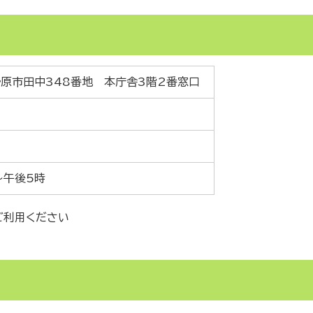
伊勢原市田中348番地 本庁舎3階2番窓口
～午後5時
ご利用ください