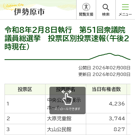
閲覧支援
検索
メニュー
令和8年2月8日執行 第51回衆議院
議員総選挙 投票区別投票速報（午後2
時現在）
公開日 2026年02月08日
更新日 2026年02月08日
投票区
投票所名
当日有権者数
中央公民館展示
1
4,236
ホール
スクロールできます
2
大原児童館
3,744
3
大山公民館
827