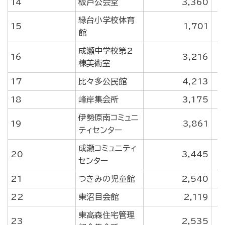
14
板戸公会堂
3,360
緑台小学校体育
15
1,701
館
成瀬中学校第2
16
3,216
棟美術室
17
比々多公民館
4,213
18
峰岸集会所
3,175
伊勢原南コミュニ
19
3,861
ティセンター
成瀬コミュニティ
20
3,445
センター
21
つきみの児童館
2,540
22
東沼目会館
2,119
東高森住宅管理
23
2,535