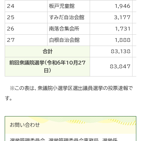
24
板戸児童館
1,946
25
すみだ自治会館
3,177
26
南落合集会所
1,731
27
白根自治会館
1,888
合計
83,138
前回衆議院選挙（令和6年10月27
83,847
日）
※この表は、衆議院小選挙区選出議員選挙の投票速報で
す。
お問い合わせ
選挙管理委員会 選挙管理委員会事務局 選挙係