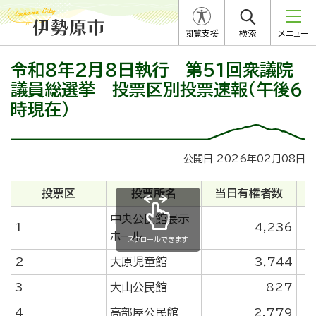
閲覧支援
検索
メニュー
令和8年2月8日執行 第51回衆議院
議員総選挙 投票区別投票速報（午後6
時現在）
公開日 2026年02月08日
投票区
投票所名
当日有権者数
中央公民館展示
1
4,236
ホール
スクロールできます
2
大原児童館
3,744
3
大山公民館
827
4
高部屋公民館
2,779