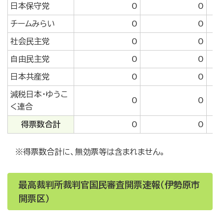
日本保守党
0
0
チームみらい
0
0
社会民主党
0
0
自由民主党
0
0
日本共産党
0
0
減税日本・ゆうこ
0
0
く連合
得票数合計
0
0
※得票数合計に、無効票等は含まれません。
最高裁判所裁判官国民審査開票速報（伊勢原市
開票区）