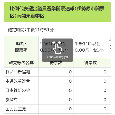
比例代表選出議員選挙開票速報（伊勢原市開票
区）南関東選挙区
確定時間：午後11時51分
午
時刻・
午後10時現在
午後11時現在
（
開票率
0.00パーセント
0.00パーセント
1
スクロールできます
政党等の名称
得票数
得票数
れいわ新選組
0
0
中道改革連合
0
0
日本維新の会
0
0
参政党
0
0
国民民主党
0
0