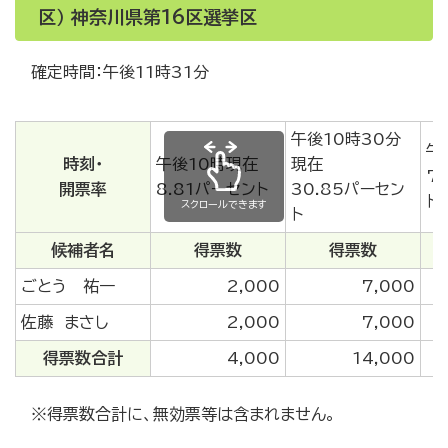
区） 神奈川県第16区選挙区
確定時間：午後11時31分
午後10時30分
午
時刻・
午後10時現在
現在
7
開票率
8.81パーセント
30.85パーセン
ト
スクロールできます
ト
候補者名
得票数
得票数
ごとう 祐一
2,000
7,000
佐藤 まさし
2,000
7,000
得票数合計
4,000
14,000
※得票数合計に、無効票等は含まれません。