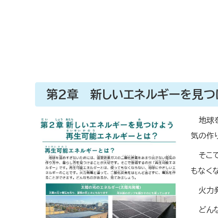
第2章 新しいエネルギーを見つ
地球
気の作
そこ
もなく
火力
どん