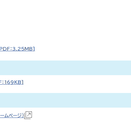
DF：3.25MB]
：169KB]
ームページ）