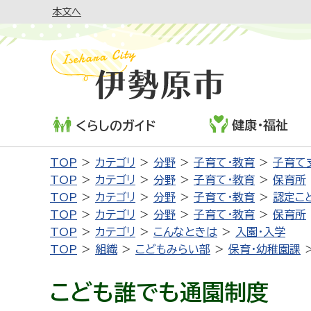
本文へ
健康・福祉
くらしのガイド
TOP
カテゴリ
分野
子育て・教育
子育て
TOP
カテゴリ
分野
子育て・教育
保育所
TOP
カテゴリ
分野
子育て・教育
認定こ
TOP
カテゴリ
分野
子育て・教育
保育所
TOP
カテゴリ
こんなときは
入園・入学
TOP
組織
こどもみらい部
保育・幼稚園課
こども誰でも通園制度