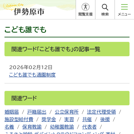
閲覧支援
検索
メニュー
こども誰でも
関連ワード「こども誰でも」の記事一覧
2026年02月12日
こども誰でも通園制度
関連ワード
婚姻届
戸籍届出
公立保育所
法定代理受領
施設型給付費
奨学金
実習
共催
後援
名義
保育教諭
幼稚園教諭
代表者