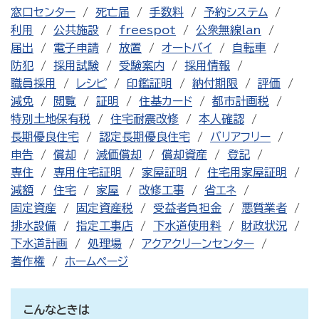
窓口センター
死亡届
手数料
予約システム
利用
公共施設
freespot
公衆無線lan
届出
電子申請
放置
オートバイ
自転車
防犯
採用試験
受験案内
採用情報
職員採用
レシピ
印鑑証明
納付期限
評価
減免
閲覧
証明
住基カード
都市計画税
特別土地保有税
住宅耐震改修
本人確認
長期優良住宅
認定長期優良住宅
バリアフリー
申告
償却
減価償却
償却資産
登記
専住
専用住宅証明
家屋証明
住宅用家屋証明
減額
住宅
家屋
改修工事
省エネ
固定資産
固定資産税
受益者負担金
悪質業者
排水設備
指定工事店
下水道使用料
財政状況
下水道計画
処理場
アクアクリーンセンター
著作権
ホームページ
こんなときは