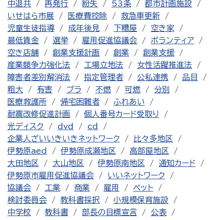
中退共
再発行
紛失
53条
都市計画施設
いせはら市展
医療費控除
救急車更新
児童生徒指導
成年後見
下糟屋
空き家
最低賃金
選挙
雇用促進協議会
ボランティア
空き店舗
創業支援計画
創業
創業支援
産業競争力強化法
工場立地法
女性活躍推進法
障害者差別解消法
指定管理者
公私連携
品目
粗大
有害
プラ
不燃
可燃
分別
医療救護所
帰宅困難者
ふれあい
耐震改修促進計画
個人番号カード受取り
光ディスク
dvd
cd
企業人ざいいきいきネットワーク
比々多地区
伊勢原aed
伊勢原成瀬地区
高部屋地区
大田地区
大山地区
伊勢原南地区
通知カード
伊勢原市雇用促進協議会
いいネットワーク
協議会
工業
商業
雇用
ペット
検討委員会
教科書採択
小規模保育施設
中学校
教科書
部長の目標宣言
公表