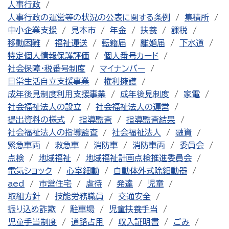
人事行政
人事行政の運営等の状況の公表に関する条例
集積所
中小企業支援
見本市
年金
扶養
課税
移動困難
福祉運送
転籍届
離婚届
下水道
特定個人情報保護評価
個人番号カード
社会保障・税番号制度
マイナンバー
日常生活自立支援事業
権利擁護
成年後見制度利用支援事業
成年後見制度
家電
社会福祉法人の設立
社会福祉法人の運営
提出資料の様式
指導監査
指導監査結果
社会福祉法人の指導監査
社会福祉法人
融資
緊急車両
救急車
消防車
消防車両
委員会
点検
地域福祉
地域福祉計画点検推進委員会
電気ショック
心室細動
自動体外式除細動器
aed
市営住宅
虐待
発達
児童
取組方針
技能労務職員
交通安全
振り込め詐欺
駐車場
児童扶養手当
児童手当制度
道路占用
収入証明書
ごみ