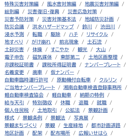
特殊災害対策編
風水害対策編
地震災害対策編
総則編
災害復旧・復興
災害応急対策
災害予防対策
災害対策基本法
地域防災計画
防災会議
洪水ハザードマップ
鈴川
渋田川
浸水予測
転職
駆除
ハチ
リサイクル
地すべり
がけ崩れ
前兆現象
土石流
土砂災害
体操
すこやか
観光
大山
電子申告
磁気媒体
東部第二
土地区画整理
非課税証明書
課税所得証明書
ナンバープレート
名義変更
廃車
仮ナンバー
自動車臨時運行許可
原動機付自転車
クルリン
ご当地ナンバープレート
湘南自動車検査登録事務所
軽自動車検査協会
軽自動車
納期の特例
給与天引
特別徴収
休職
退職
就職
個人住民税
土地取引
公拡法
景観計画
様式
景観条例
景観法
写真展
景観まちづくり
景観
生産緑地
都市計画道路
地区計画
配架
配布場所
広報いせはら