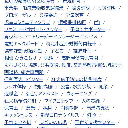
職員の給与の男女の差異
新規許可
事業系一般廃棄物収集運搬業
被災証明
り災証明
プロポーザル
業務委託
学童保育
児童コミュニティクラブ
情報提供依頼
rfi
ファミリー・サポート・センター
子育てサポーター
青少年 ジュニアリーダー インリーダー ニジマス
電動キックボード
特定小型原動機付自転車
選挙運動 政治活動
子ども
推進計画
相談 ひきこもり
保活
高部屋愛育保育園
まちづくり、協定、公共交通、鉄道、集約型都市構造、都市計
画道路、総合車両所
伊勢原大山インター
狂犬病予防法の特例制度
ラジオ体操
物価高騰
公害、水質事故
開業
退職金
公害、アスベスト
ウォーキング
狂犬病予防注射
マイクロチップ
犬の登録
保育士
農業
採用
消費喚起
事業者支援
キャッシュレス
新型コロナウイルス
健診
子育てひろば
つどいの広場
子育て支援センター