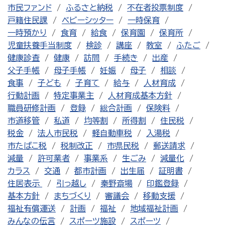
市民ファンド
ふるさと納税
不在者投票制度
戸籍住民課
ベビーシッター
一時保育
一時預かり
食育
給食
保育園
保育所
児童扶養手当制度
検診
講座
教室
ふたご
健康診査
健康
訪問
手続き
出産
父子手帳
母子手帳
妊娠
母子
相談
食事
子ども
子育て
給与
人材育成
行動計画
特定事業主
人材育成基本方針
職員研修計画
登録
総合計画
保険料
市道移管
私道
均等割
所得割
住民税
税金
法人市民税
軽自動車税
入湯税
市たばこ税
税制改正
市県民税
郵送請求
減量
許可業者
事業系
生ごみ
減量化
カラス
交通
都市計画
出生届
証明書
住居表示
引っ越し
秦野斎場
印鑑登録
基本方針
まちづくり
審議会
移動支援
福祉有償運送
計画
福祉
地域福祉計画
みんなの伝言
スポーツ施設
スポーツ