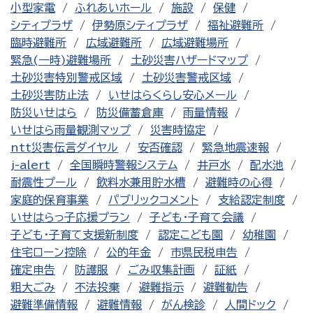
小型家電
ふれあいホール
施設
保健
シティプラザ
伊勢原シティプラザ
福祉避難所
臨時避難所
広域避難所
広域避難場所
緊急(一時)避難場所
土砂災害ハザードマップ
土砂災害特別警戒区域
土砂災害警戒区域
土砂災害防止法
いせはらくらし安心メール
防災いせはら
防災備蓄倉庫
雨量情報
いせはら雨量観測マップ
災害時協定
ntt災害伝言ダイヤル
安否確認
緊急地震速報
j-alert
全国瞬時警報システム
井戸水
配水池
耐震性プール
飲料水兼用貯水槽
避難時の心得
家庭的保育事業
パブリックコメント
支給認定制度
いせはらっ子応援プラン
子ども・子育て会議
子ども・子育て支援新制度
認定こども園
幼稚園
住宅ローン控除
公的年金
市県民税申告
確定申告
防護服
ごみ収集計画
証紙
粗大ごみ
不法投棄
避難指示
避難勧告
避難準備情報
避難情報
がん検診
人間ドック