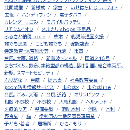
ふるさと納税 ガバメントクラウドファンディング 寄付
共同親権
新様式
学童
いせはらにじっこフォト
広報
ハンディファン
電子タバコ
カレンダー、ごみ
モバイルバッテリー
リチウムイオン
メルカリ shops 不用品
ふるさと納税 note
草木
乳児等通園支援
誰でも通園
こども誰でも
確認監査
特定教育・保育施設等
申請
市章
台風、大雨、道路
新善波トンネル
国道246号
まちづくり、鉄道、集約型都市構造、都市計画、総合車両所、
新駅、スマートモビリティ
ふりがな
戸籍
提言書
社会教育委員
j:com防災情報サービス
市公式x
市公式line
台風、ごみ、大雨
台風 道路
オリンピック
相談 不登校
不登校
人権相談
ヘルメット
医療的ケア
整備要綱
消防水利
消防
水利
野良猫
猫
伊勢原の土地区画整理事業
子ども・若者
居場所
ひきこもり