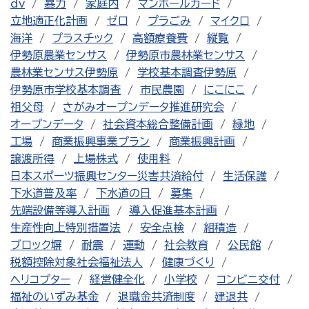
dv
暴力
家庭内
マンホールカード
立地適正化計画
ゼロ
プラごみ
マイクロ
海洋
プラスチック
高額療養費
縦覧
伊勢原農業センサス
伊勢原市農林業センサス
農林業センサス伊勢原
学校基本調査伊勢原
伊勢原市学校基本調査
市民農園
にこにこ
祖父母
さがみオープンデータ推進研究会
オープンデータ
社会資本総合整備計画
緑地
工場
商業振興事業プラン
商業振興計画
譲渡所得
上場株式
使用料
日本スポーツ振興センター災害共済給付
生活保護
下水道普及率
下水道の日
募集
先端設備等導入計画
導入促進基本計画
生産性向上特別措置法
安全点検
組積造
ブロック塀
耐震
運動
社会教育
公民館
税額控除対象社会福祉法人
健康づくり
ヘリコプター
経営健全化
小学校
コンビニ交付
福祉のいずみ基金
退職金共済制度
建退共