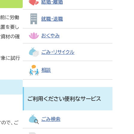
結婚・離婚
事前に労働
就職・退職
配置を要し
おくやみ
設資材の確
ごみ・リサイクル
対象に試行
相談
ご利用ください便利なサービス
ごみ検索
すので、ご