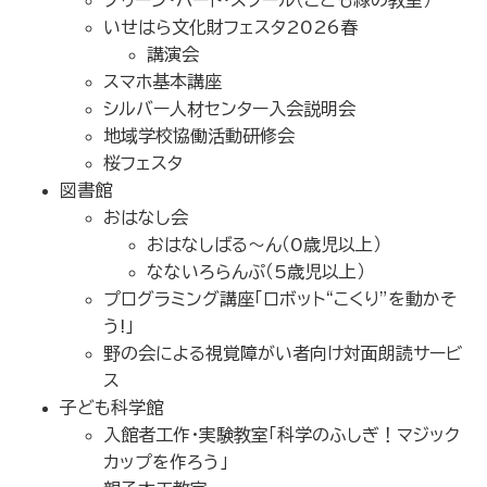
グリーン･ハート･スクール（こども緑の教室）
いせはら文化財フェスタ2026春
講演会
スマホ基本講座
シルバー人材センター入会説明会
地域学校協働活動研修会
桜フェスタ
図書館
おはなし会
おはなしばる～ん（0歳児以上）
なないろらんぷ（5歳児以上）
プログラミング講座「ロボット“こくり”を動かそ
う!」
野の会による視覚障がい者向け対面朗読サービ
ス
子ども科学館
入館者工作･実験教室「科学のふしぎ！マジック
カップを作ろう」