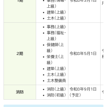
1期
事務（情報・
令和8年3月1日
月
上級）
建築（上級）
土木（上級）
事務(上級)
事務（福祉・
上級）
保健師（上
級）
令
2期
令和8年5月1日
栄養士（上
和
級）
建築（上級）
土木（上級）
土木整備員
消防（上級）
令和8年9月1日
消防
令
消防（初級）
（予定）