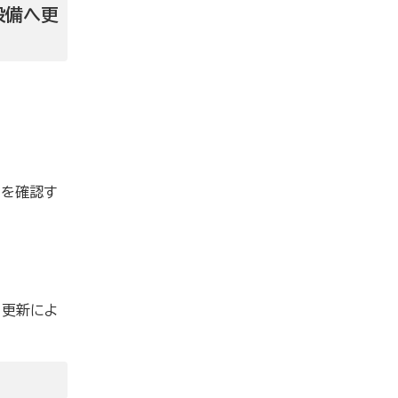
設備へ更
とを確認す
、更新によ