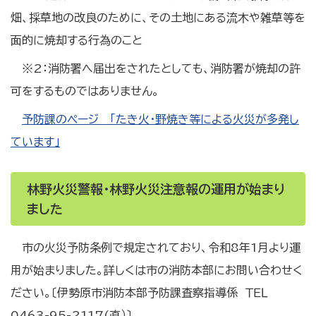
畑、採草地の改良のために、その土地にある流木や雑草等を
面的に焼却する行為のこと
※2：消防署へ届出をされたとしても、消防署が焼却の許
可をするものではありません。
予防課のページ 「たき火・野焼き等による火災が多発し
ています」
林野火災警報・林野火災注意報の運用が始まり
ました
市の火災予防条例で規定されており、令和8年1月より運
用が始まりました。詳しくは市の消防本部にお問い合わせく
ださい。〔伊勢原市消防本部予防課査察指導係 ＴＥＬ
0463-95-2117(直）〕