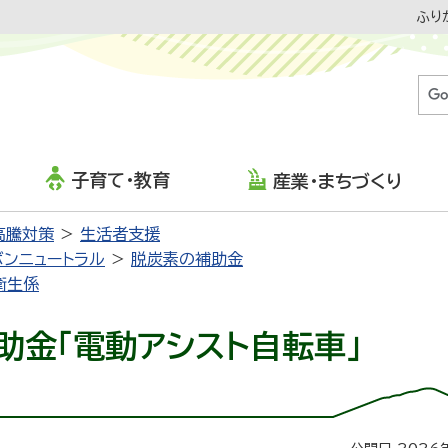
ふり
子育て・教育
産業・まちづくり
高騰対策
生活者支援
ボンニュートラル
脱炭素の補助金
衛生係
助金「電動アシスト自転車」