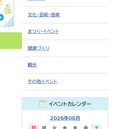
文化・芸術・音楽
まつり・イベント
健康づくり
観光
その他イベント
イベントカレンダー
2026年08月
日
月
火
水
木
金
土