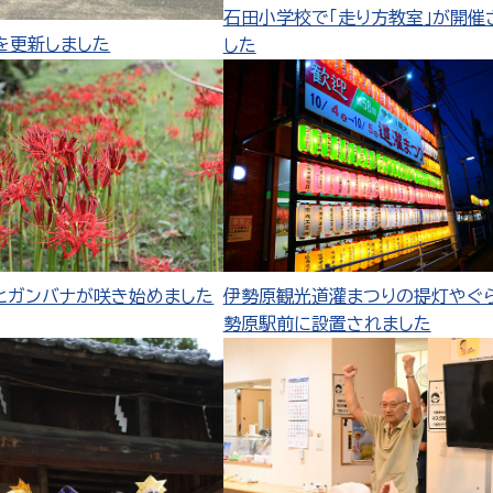
石田小学校で「走り方教室」が開催
を更新しました
した
ヒガンバナが咲き始めました
伊勢原観光道灌まつりの提灯やぐ
勢原駅前に設置されました