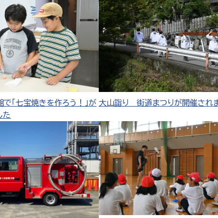
館で「七宝焼きを作ろう！」が
大山詣り 街道まつりが開催され
した