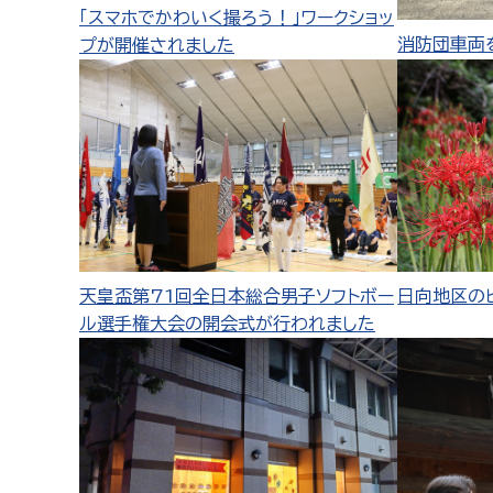
「スマホでかわいく撮ろう！」ワークショッ
消防団車両
プが開催されました
天皇盃第71回全日本総合男子ソフトボー
日向地区の
ル選手権大会の開会式が行われました