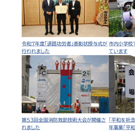
令和７年度「道路功労者」表彰状授与式が
市内小学校
行われました
ています
第５３回全国消防救助技術大会が開催さ
「平和を祈
れました
年事業「平