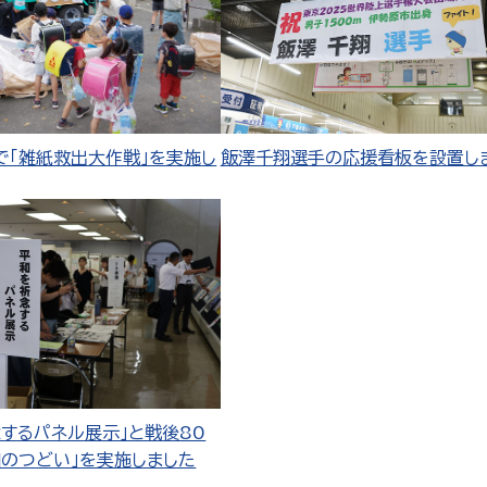
で「雑紙救出大作戦」を実施し
飯澤千翔選手の応援看板を設置し
念するパネル展示」と戦後80
和のつどい」を実施しました