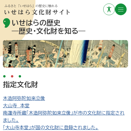
いせはらの歴史
―歴史・文化財を知る―
指定文化財
木造阿弥陀如来立像
大山寺 本堂
南蓮寺所蔵「木造阿弥陀如来立像」が市の文化財に指定され
ました。
「大山寺本堂」が国の文化財に登録されました。