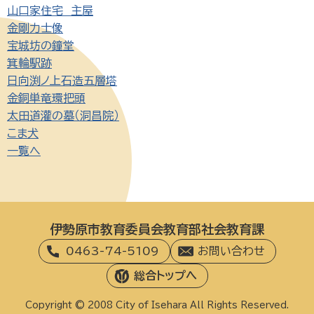
山口家住宅 主屋
金剛力士像
宝城坊の鐘堂
箕輪駅跡
日向渕ノ上石造五層塔
金銅単竜環把頭
太田道灌の墓（洞昌院）
こま犬
一覧へ
伊勢原市教育委員会教育部社会教育課
0463-74-5109
お問い合わせ
総合トップへ
Copyright © 2008 City of Isehara All Rights Reserved.