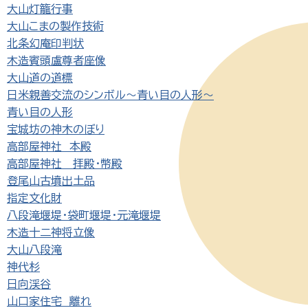
大山灯籠行事
大山こまの製作技術
北条幻庵印判状
木造賓頭盧尊者座像
大山道の道標
日米親善交流のシンボル～青い目の人形～
青い目の人形
宝城坊の神木のぼり
高部屋神社 本殿
高部屋神社 拝殿・幣殿
登尾山古墳出土品
指定文化財
八段滝堰堤・袋町堰堤・元滝堰堤
木造十二神将立像
大山八段滝
神代杉
日向渓谷
山口家住宅 離れ