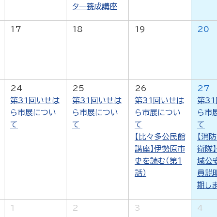
ター養成講座
17
18
19
20
24
25
26
27
第31回いせは
第31回いせは
第31回いせは
第3
ら市展につい
ら市展につい
ら市展につい
ら市
て
て
て
て
【比々多公民館
【消防
講座】伊勢原市
衛隊
史を読む（第１
域公
話）
員説
期し
1
2
3
4