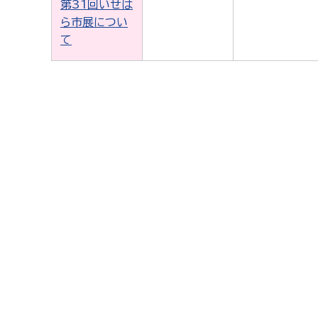
第31回いせは
ら市展につい
て