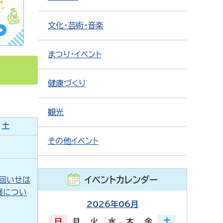
文化・芸術・音楽
まつり・イベント
健康づくり
観光
土
その他イベント
イベントカレンダー
1回いせは
展につい
2026年06月
日
月
火
水
木
金
土