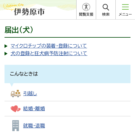
閲覧支援
検索
メニュー
届出（犬）
マイクロチップの装着・登録について
犬の登録と狂犬病予防注射について
こんなときは
引越し
結婚・離婚
就職・退職